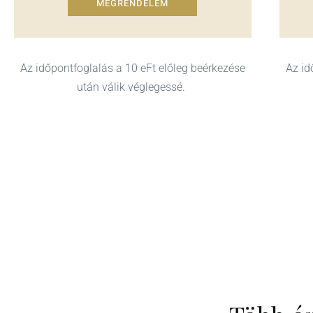
MEGRENDELEM
Az időpontfoglalás a 10 eFt előleg beérkezése
Az id
után válik véglegessé.