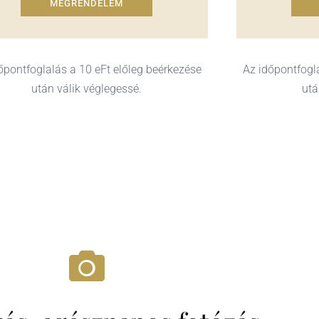
MEGRENDELEM
őpontfoglalás a 10 eFt előleg beérkezése
Az időpontfogl
után válik véglegessé.
utá