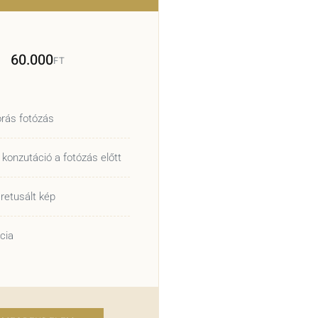
60.000
FT
órás fotózás
 konzutáció a fotózás előtt
retusált kép
cia