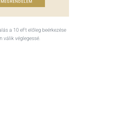
MEGRENDELEM
alás a 10 eFt előleg beérkezése
n válik véglegessé.