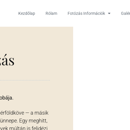
Kezdőlap
Rólam
Fotózás Információk
Galé
zás
obája.
mérföldköve — a másik
 ünnepe. Egy meghitt,
ek múltán is felidézi