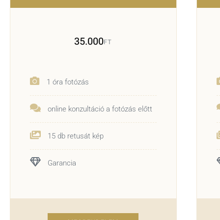
35.000
FT
1 óra fotózás
online konzultáció a fotózás előtt
15 db retusát kép
Garancia