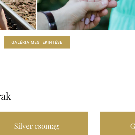
GALÉRIA MEGTEKINTÉSE
rak
Silver csomag
G