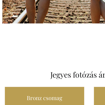
Jegyes fotózás á
Bronz csomag