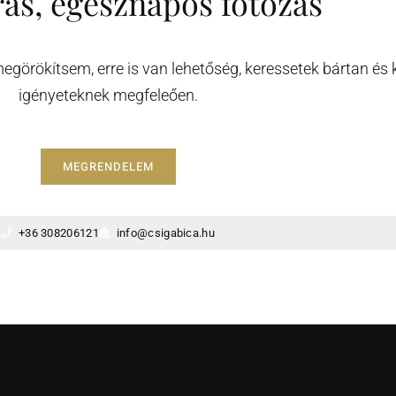
ás, egésznapos fotózás
örökítsem, erre is van lehetőség, keressetek bártan és k
igényeteknek megfeleően.
MEGRENDELEM
+36 308206121
info@csigabica.hu