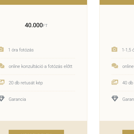
40.000
FT
1 óra fotózás
1-1,5 
online konzultáció a fotózás előtt
online
20 db retusát kép
40 db 
Garancia
Garan