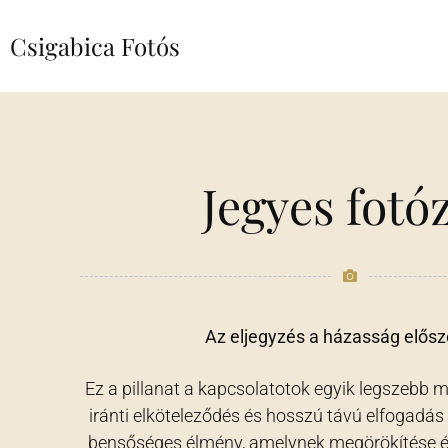
Csigabica Fotós
Jegyes fotó
Az eljegyzés a házasság elősz
Ez a pillanat a kapcsolatotok egyik legszebb 
iránti elköteleződés és hosszú távú elfogadás
bensőséges élmény, amelynek megörökítése év