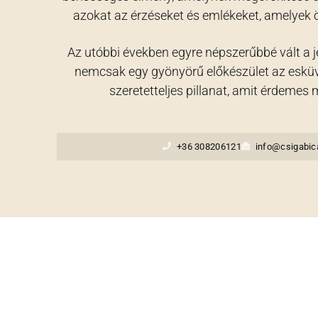
azokat az érzéseket és emlékeket, amelyek ö
Az utóbbi években egyre népszerűbbé vált a 
nemcsak egy gyönyörű előkészület az esküv
szeretetteljes pillanat, amit érdemes 
+36 308206121
info@csigabic