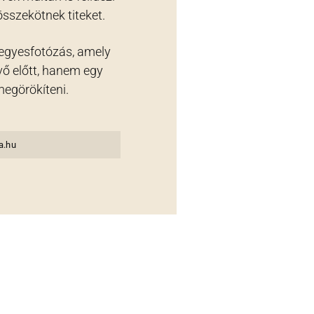
sszekötnek titeket.
jegyesfotózás, amely
ő előtt, hanem egy
megörökíteni.
a.hu