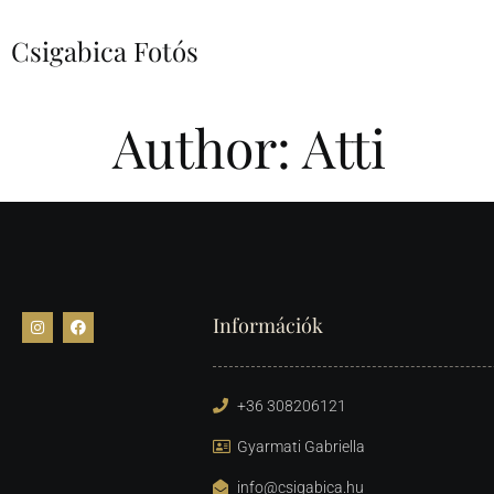
Csigabica Fotós
Author:
Atti
Információk
+36 308206121
Gyarmati Gabriella
info@csigabica.hu